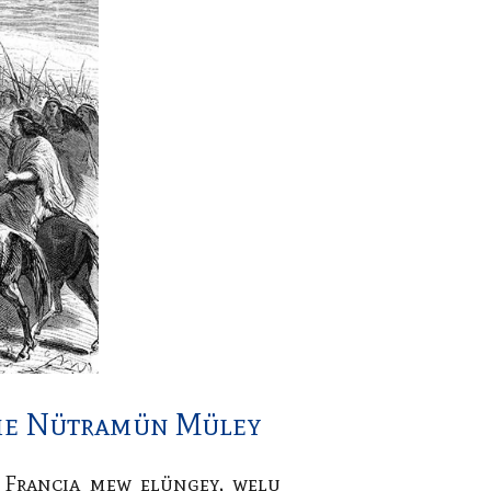
me Nütramün Müley
Francia mew elüngey, welu