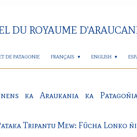
IEL DU ROYAUME D'ARAUCAN
ET DE PATAGONIE
FRANÇAIS
ENGLISH
ES
unens ka Araukania ka Patagoñ
ataka Tripantu Mew: Fücha Lonko ñ