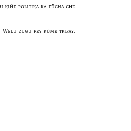
 kiñe politika ka fücha che
 Welu zugu fey küme tripay,