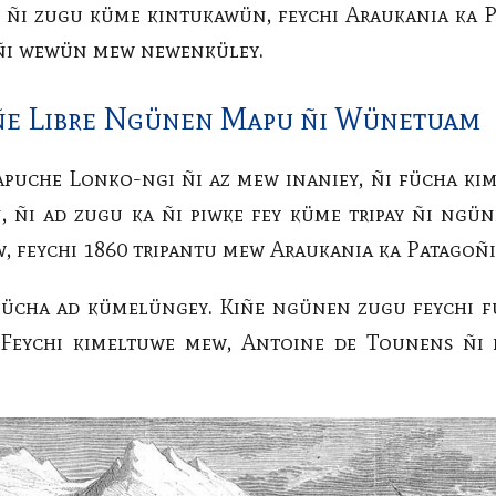
 ñi zugu küme kintukawün, feychi Araukania ka P
ñi wewün mew newenküley.
iñe Libre Ngünen Mapu ñi Wünetuam
uche Lonko-ngi ñi az mew inaniey, ñi fücha ki
 ñi ad zugu ka ñi piwke fey küme tripay ñi ngü
w, feychi 1860 tripantu mew Araukania ka Patago
fücha ad kümelüngey. Kiñe ngünen zugu feychi 
 Feychi kimeltuwe mew, Antoine de Tounens ñ