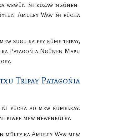
 ka wewün ñi küzaw ngünen-
i üytun Amuley Waw ñi fücha
mew zugu ka fey küme tripay,
ia ka Patagoñia Ngünen Mapu
gey.
xu Tripay Patagoñia
 ñi fücha ad mew kümelkay.
 ñi piwke mew newenküley.
ken müley ka Amuley Waw mew