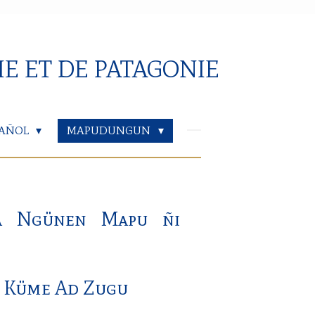
IE ET DE PATAGONIE
PAÑOL
MAPUDUNGUN
ia Ngünen Mapu ñi
i Küme Ad Zugu