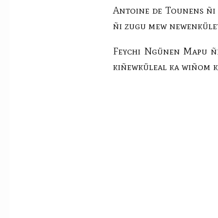
Antoine de Tounens ñi 
ñi zugu mew newenküle
Feychi Ngünen Mapu ñi 
kiñewküleal ka wiñom 