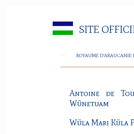
Passer
au
contenu
SITE OFFIC
principal
ROYAUME D'ARAUCANIE 
Antoine de To
Wünetuam
Wüla Mari Küla P