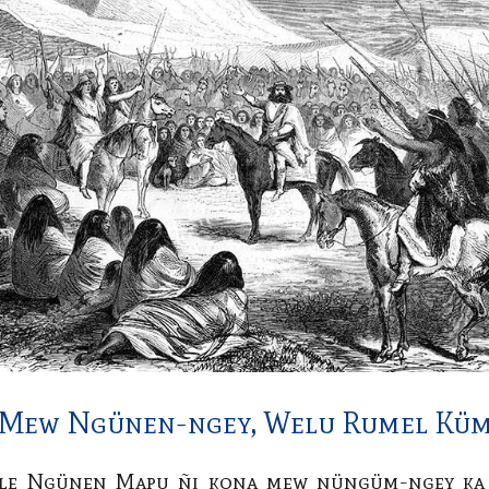
 Mew Ngünen-ngey, Welu Rumel Kü
hile Ngünen Mapu ñi kona mew nüngüm-ngey ka 