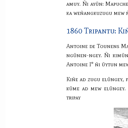
amuy. Ñi ayün: Mapuche
ka weñangkuzugu mew 
1860 Tripantu: K
Antoine de Tounens Map
ngünen-ngey. Ñi kimün,
Antoine I° ñi üytun me
Kiñe ad zugu elüngey, 
küme ad mew elüngey.
tripay