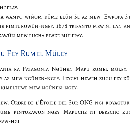
ngelay.
cha wampo wiñom küme elün ñi az mew. Ewropa ñ
e kimtukuwün-ngey. 1878 tripantu mew ñi lan an
kawün mew fücha piwke mülepay.
u Fey Rumel Müley
ania ka Patagoñia Ngünen Mapu rumel müley. 
 az mew ngünen-ngey. Feychi newen zugu fey küm
 kimeltuwe mew ngünen-ngey.
w, Ordre de l’Étoile del Sur ONG-ngi koyagtuke
küme kintukawün-ngey. Mapuche ñi derecho zu
zaw-ngi.