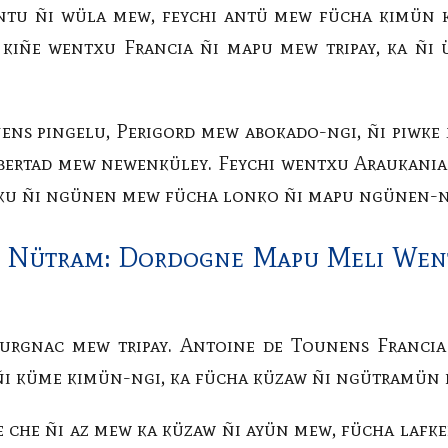
antu ñi wüla mew, feychi antü mew fücha kimün
 kiñe wentxu Francia ñi mapu mew tripay, ka ñ
ns pingelu, Perigord mew abokado-ngi, ñi piwke 
ibertad mew newenküley. Feychi wentxu Araukan
gku ñi ngünen mew fücha lonko ñi mapu ngünen-n
 Nütram: Dordogne Mapu Meli Went
urgnac mew tripay. Antoine de Tounens Francia
 ñi küme kimün-ngi, ka fücha küzaw ñi ngütramün
e che ñi az mew ka küzaw ñi ayün mew, fücha laf