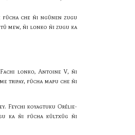
i fücha che ñi ngünen zugu
tü mew, ñi lonko ñi zugu ka
Fachi lonko, Antoine V, ñi
e tripay, fücha mapu che ñi
y. Feychi koyagtuku Orélie-
gu ka ñi fücha kültxüg ñi