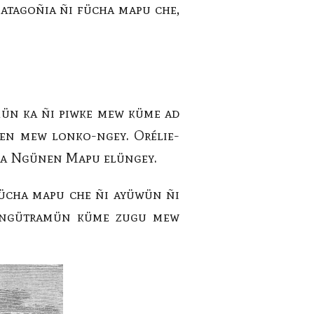
atagoñia ñi fücha mapu che,
mün ka ñi piwke mew küme ad
nen mew lonko-ngey. Orélie-
ñia Ngünen Mapu elüngey.
fücha mapu che ñi ayüwün ñi
i ngütramün küme zugu mew