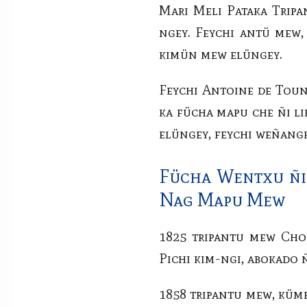
Mari Meli Pataka Trip
ngey. Feychi antü mew,
kimün mew elüngey.
Feychi Antoine de Toune
ka fücha mapu che ñi l
elüngey, feychi weñan
Fücha Wentxu ñi
Nag Mapu Mew
1825 tripantu mew Cho
Pichi kim-ngi, abokado
1858 tripantu mew, küm