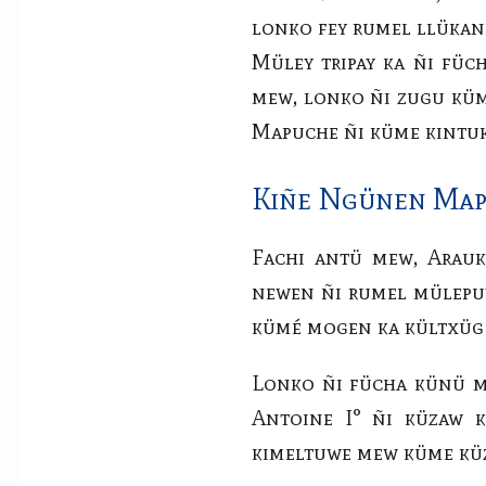
lonko fey rumel llükan
Müley tripay ka ñi fü
mew, lonko ñi zugu küm
Mapuche ñi küme kintu
Kiñe Ngünen Map
Fachi antü mew, Arauk
newen ñi rumel mülepuy
kümé mogen ka kültxüg
Lonko ñi fücha künü me
Antoine I° ñi küzaw 
kimeltuwe mew küme kü