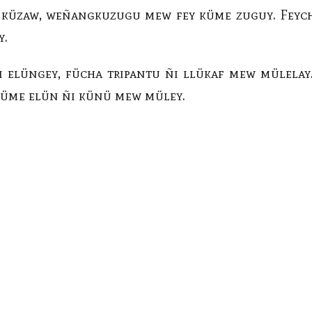
küzaw, weñangkuzugu mew fey küme zuguy. Feychi
y.
elüngey, fücha tripantu ñi llükaf mew mülelay.
küme elün ñi künü mew müley.